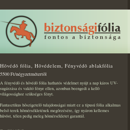
Hõvédõ fólia, Hõvédelem, Fényvédõ ablakfólia
5500 Ft/négyzetmétertõl
A fényvédõ és hõvédõ fólia hathatós védelmet nyújt a nap káros UV-
sugárzása és vakító fénye ellen, azonban beengedi a kellõ
világossághoz szükséges fényt.
Fantasztikus hõszigetelõ tulajdonságai miatt ez a típusú fólia alkalmas
belsõ terek hõmérsékletének megõrzésére, így nyáron kellemes
hûvöst, télen pedig meleg hõmérsékletet garantál.