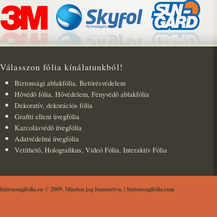
Válasszon fólia kínálatunkból!
Biztonsági ablakfólia, Betörésvédelem
Hõvédõ fólia, Hõvédelem, Fényvédõ ablakfólia
Dekoratív, dekorációs fólia
Grafiti elleni üvegfólia
Karcolásvédõ üvegfólia
Adatvédelmi üvegfólia
Vetíthetõ, Holografikus, Videó Fólia, Interaktív Fólia
biztonsagifolia.eu © 2009. Minden jog fenntartva. |
biztonsagifolia.com