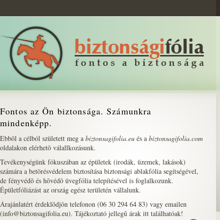
Fontos az Ön biztonsága. Számunkra
mindenképp.
Ebbõl a célból született meg a
biztonsagifolia.eu
és a
biztonsagifolia.com
oldalakon elérhetõ válallkozásunk.
Tevékenységünk fókuszában az épületek (irodák, üzemek, lakások)
számára a betörésvédelem biztosítása biztonsági ablakfólia segítségével,
de fényvédõ és hõvédõ üvegfólia telepítésével is foglalkozunk.
Épületfóliázást az ország egész területén vállalunk.
Árajánlatért érdeklõdjön telefonon (06 30 294 64 83) vagy emailen
(
info@biztonsagifolia.eu
). Tájékoztató jellegû árak
itt találhatóak!